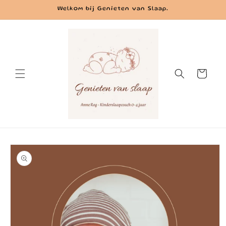
Meteen
Welkom bij Genieten van Slaap.
naar de
content
Winkelwagen
Ga direct naar
productinformatie