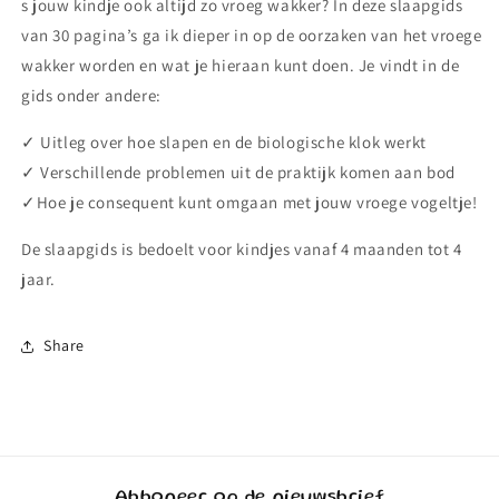
s jouw kindje ook altijd zo vroeg wakker? In deze slaapgids
4
4
van 30 pagina’s ga ik dieper in op de oorzaken van het vroege
jaar)
jaar)
wakker worden en wat je hieraan kunt doen. Je vindt in de
gids onder andere:
✓ Uitleg over hoe slapen en de biologische klok werkt
✓ Verschillende problemen uit de praktijk komen aan bod
✓Hoe je consequent kunt omgaan met jouw vroege vogeltje!
De slaapgids is bedoelt voor kindjes vanaf 4 maanden tot 4
jaar.
Share
Abboneer op de nieuwsbrief