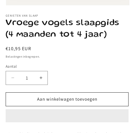
Media
1
GENIETEN VAN SLAAP
openen
in
Vroege vogels slaapgids
modaal
(4 maanden tot 4 jaar)
Normale
€10,95 EUR
prijs
Belastingen inbegrepen.
Aantal
Aantal
Aantal
verlagen
verhogen
voor
voor
Vroege
Vroege
Aan winkelwagen toevoegen
vogels
vogels
slaapgids
slaapgids
(4
(4
maanden
maanden
tot
tot