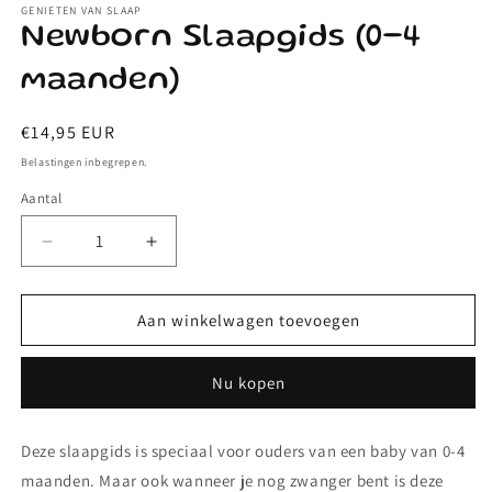
GENIETEN VAN SLAAP
openen
in
Newborn Slaapgids (0-4
modaal
maanden)
Normale
€14,95 EUR
prijs
Belastingen inbegrepen.
Aantal
Aantal
Aantal
verlagen
verhogen
voor
voor
Newborn
Newborn
Aan winkelwagen toevoegen
Slaapgids
Slaapgids
(0-
(0-
Nu kopen
4
4
maanden)
maanden)
Deze slaapgids is speciaal voor ouders van een baby van 0-4
maanden. Maar ook wanneer je nog zwanger bent is deze