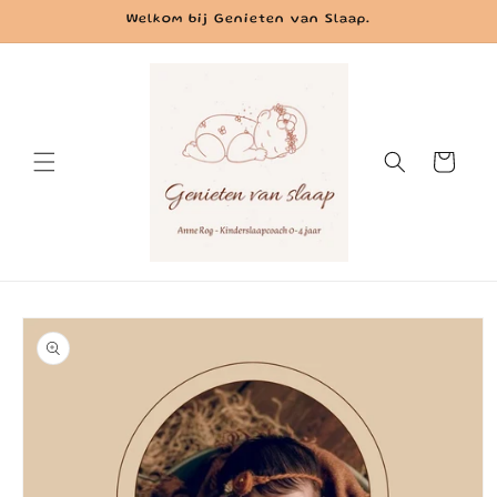
Meteen
Welkom bij Genieten van Slaap.
naar de
content
Winkelwagen
Ga direct naar
productinformatie