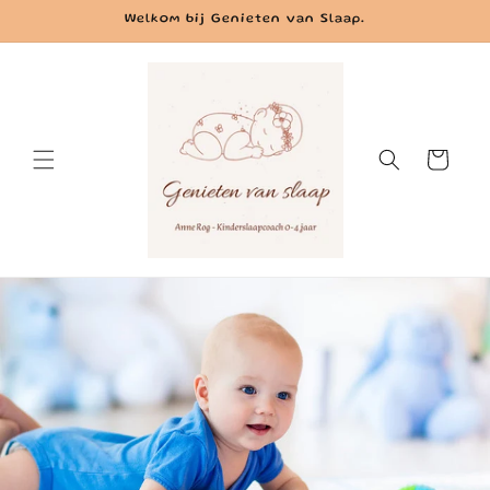
Meteen
Welkom bij Genieten van Slaap.
naar de
content
Winkelwagen